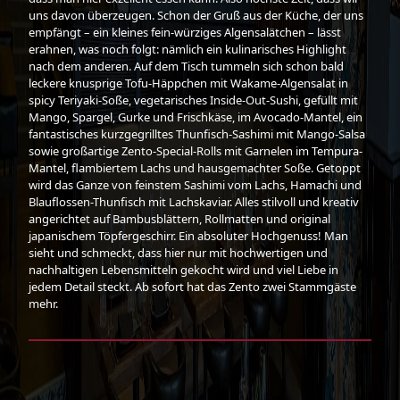
uns davon überzeugen. Schon der Gruß aus der Küche, der uns
empfängt – ein kleines fein-würziges Algensalätchen – lässt
erahnen, was noch folgt: nämlich ein kulinarisches Highlight
nach dem anderen. Auf dem Tisch tummeln sich schon bald
leckere knusprige Tofu-Häppchen mit Wakame-Algensalat in
spicy Teriyaki-Soße, vegetarisches Inside-Out-Sushi, gefüllt mit
Mango, Spargel, Gurke und Frischkäse, im Avocado-Mantel, ein
fantastisches kurzgegrilltes Thunfisch-Sashimi mit Mango-Salsa
sowie großartige Zento-Special-Rolls mit Garnelen im Tempura-
Mantel, flambiertem Lachs und hausgemachter Soße. Getoppt
wird das Ganze von feinstem Sashimi vom Lachs, Hamachi und
Blauflossen-Thunfisch mit Lachskaviar. Alles stilvoll und kreativ
angerichtet auf Bambusblättern, Rollmatten und original
japanischem Töpfergeschirr. Ein absoluter Hochgenuss! Man
sieht und schmeckt, dass hier nur mit hochwertigen und
nachhaltigen Lebensmitteln gekocht wird und viel Liebe in
jedem Detail steckt. Ab sofort hat das Zento zwei Stammgäste
mehr.